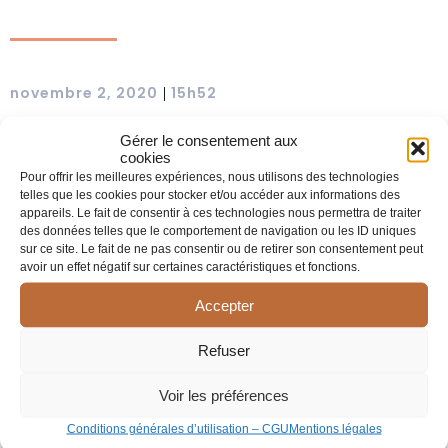
novembre 2, 2020
15h52
|
Gérer le consentement aux
cookies
Pour offrir les meilleures expériences, nous utilisons des technologies
telles que les cookies pour stocker et/ou accéder aux informations des
appareils. Le fait de consentir à ces technologies nous permettra de traiter
des données telles que le comportement de navigation ou les ID uniques
sur ce site. Le fait de ne pas consentir ou de retirer son consentement peut
avoir un effet négatif sur certaines caractéristiques et fonctions.
Accepter
Refuser
Voir les préférences
Prévention du suicide à la maison de santé de DIgoin
Découvrez l’article paru sur le JSL (journal de Saône et Loire)
Conditions générales d’utilisation – CGU
Mentions légales