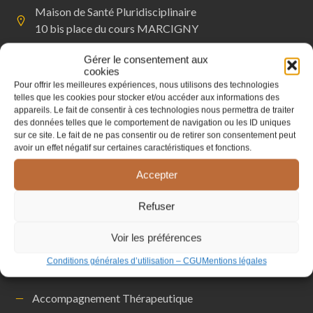
Maison de Santé Pluridisciplinaire
10 bis place du cours MARCIGNY
06 73 60 30 02
Gérer le consentement aux
cookies
Pour offrir les meilleures expériences, nous utilisons des technologies
abarthelemyconsult@gmail.com
telles que les cookies pour stocker et/ou accéder aux informations des
appareils. Le fait de consentir à ces technologies nous permettra de traiter
des données telles que le comportement de navigation ou les ID uniques
Mentions légales
sur ce site. Le fait de ne pas consentir ou de retirer son consentement peut
avoir un effet négatif sur certaines caractéristiques et fonctions.
Conditions générales d’utilisation – CGU
Accepter
Refuser
Voir les préférences
Nos consultations
Conditions générales d’utilisation – CGU
Mentions légales
Accompagnement Thérapeutique