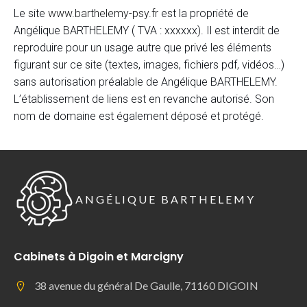
Le site
www.barthelemy-psy.fr
est la propriété de
Angélique BARTHELEMY ( TVA : xxxxxx). Il est interdit de
reproduire pour un usage autre que privé les éléments
figurant sur ce site (textes, images, fichiers pdf, vidéos…)
sans autorisation préalable de Angélique BARTHELEMY.
L’établissement de liens est en revanche autorisé. Son
nom de domaine est également déposé et protégé.
ANGÉLIQUE BARTHELEMY
Cabinets à Digoin et Marcigny
38 avenue du général De Gaulle, 71160 DIGOIN