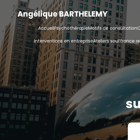
Angélique BARTHELEMY
Accueil
Psychothérapie
Motifs de consultation
Q
Interventions en entreprise
Ateliers souffrance au
s