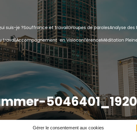
ui suis-je ?
Souffrance et travail
Groupes de paroles
Analyse des 
 travail
Accompagnement  en Visioconférence
Méditation Plein
ummer-5046401_1920
Gérer le consentement aux cookies