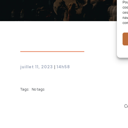
Pou
coo
ces
nav
con
juillet 11, 2023
14h58
|
Tags:
No tags
C