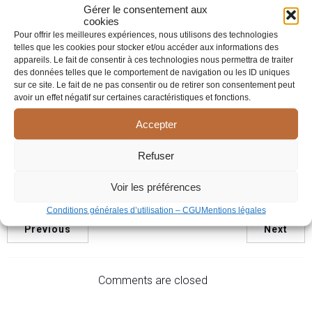
Gérer le consentement aux
cookies
Pour offrir les meilleures expériences, nous utilisons des technologies
telles que les cookies pour stocker et/ou accéder aux informations des
appareils. Le fait de consentir à ces technologies nous permettra de traiter
avril 15, 2024
10h43
|
des données telles que le comportement de navigation ou les ID uniques
sur ce site. Le fait de ne pas consentir ou de retirer son consentement peut
Vous souffrez et vivez difficilement une étape de votre vie :
avoir un effet négatif sur certaines caractéristiques et fonctions.
Elle permet aussi d’être écouté sans jugement, sans enjeux
Accepter
de pouvoir, sans crainte de blesser l’autre.
Refuser
Tags:
Psychothérapie à Roanne (42300)
Voir les préférences
Conditions générales d’utilisation – CGU
Mentions légales
Previous
Next
Comments are closed