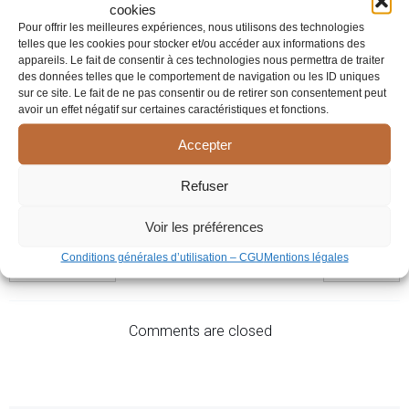
cookies
Pour offrir les meilleures expériences, nous utilisons des technologies
telles que les cookies pour stocker et/ou accéder aux informations des
avril 15, 2024
12h28
|
appareils. Le fait de consentir à ces technologies nous permettra de traiter
des données telles que le comportement de navigation ou les ID uniques
Vous souffrez et vivez difficilement une étape de votre vie :
sur ce site. Le fait de ne pas consentir ou de retirer son consentement peut
avoir un effet négatif sur certaines caractéristiques et fonctions.
Elle permet aussi d’être écouté sans jugement, sans enjeux
de pouvoir, sans crainte de blesser l’autre.
Accepter
Tags:
Refuser
Psy à Iguerande (71238)
Voir les préférences
Conditions générales d’utilisation – CGU
Mentions légales
Previous
Next
Comments are closed