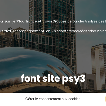
ui suis-je ?
Souffrance et travail
Groupes de paroles
Analyse des 
 travail
Accompagnement  en Visioconférence
Méditation Plein
font site psy3
Gérer le consentement aux cookies