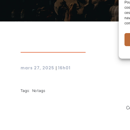
Pou
coo
ces
nav
con
mars 27, 2025
16h01
|
Tags:
No tags
C