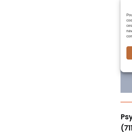
Pou
coo
ces
nav
con
Ps
(71