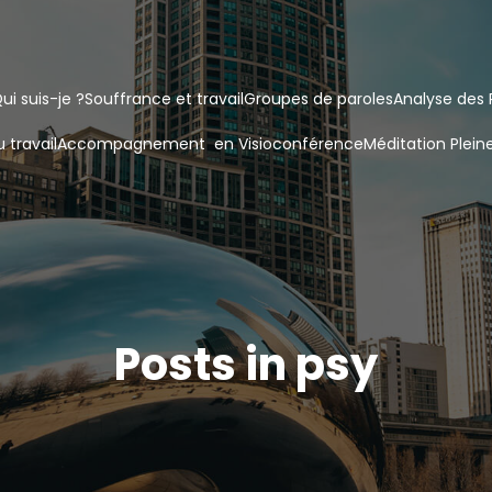
ui suis-je ?
Souffrance et travail
Groupes de paroles
Analyse des 
 travail
Accompagnement  en Visioconférence
Méditation Plein
Posts in psy