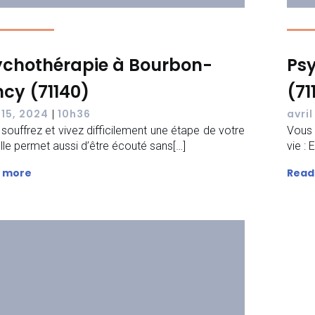
ychothérapie à Bourbon-
Ps
cy (71140)
(71
 15, 2024
10h36
avril
|
souffrez et vivez difficilement une étape de votre
Vous 
 Elle permet aussi d’être écouté sans[…]
vie :
 more
Read