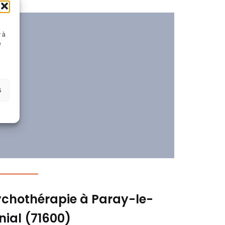
r à
e
s
chothérapie à Paray-le-
ial (71600)