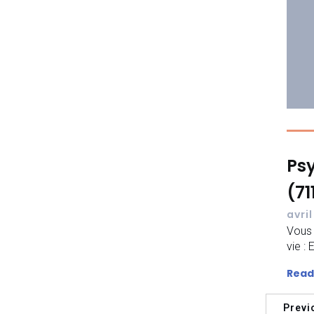
Psy
(71
avril
Vous 
vie :
Read
Previ